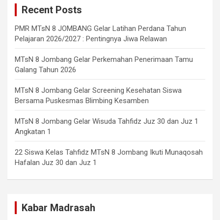
v
Recent Posts
h
i
PMR MTsN 8 JOMBANG Gelar Latihan Perdana Tahun
g
Pelajaran 2026/2027 : Pentingnya Jiwa Relawan
a
MTsN 8 Jombang Gelar Perkemahan Penerimaan Tamu
t
Galang Tahun 2026
i
MTsN 8 Jombang Gelar Screening Kesehatan Siswa
o
Bersama Puskesmas Blimbing Kesamben
n
MTsN 8 Jombang Gelar Wisuda Tahfidz Juz 30 dan Juz 1
Angkatan 1
22 Siswa Kelas Tahfidz MTsN 8 Jombang Ikuti Munaqosah
Hafalan Juz 30 dan Juz 1
Kabar Madrasah