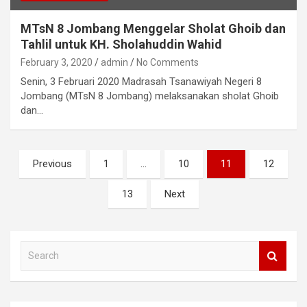
MTsN 8 Jombang Menggelar Sholat Ghoib dan
Tahlil untuk KH. Sholahuddin Wahid
February 3, 2020
admin
No Comments
Senin, 3 Februari 2020 Madrasah Tsanawiyah Negeri 8
Jombang (MTsN 8 Jombang) melaksanakan sholat Ghoib
dan…
P
Previous
1
…
10
11
12
o
13
Next
s
t
s
S
e
n
a
a
r
c